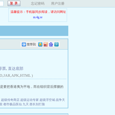
忘记密码
用户注册
温馨提示：手机版同步阅读，请访问网址
m.4g.re
荐票
,
直达底部
D,JAR,APK,HTML )
是要把香港夷为平地，而在组织背后撑腰的
夫
超级传奇商店
超级运动专家
超级浮空城
战争天
皇
都市极品医仙
九天
酋长别打脸