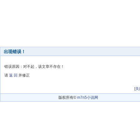
出现错误！
错误原因：对不起，该文章不存在！
请
返 回
并修正
[
关
版权所有©
m7n5小说网