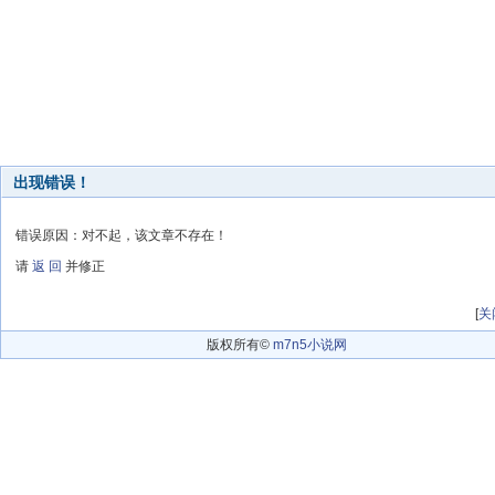
出现错误！
错误原因：对不起，该文章不存在！
请
返 回
并修正
[
关
版权所有©
m7n5小说网