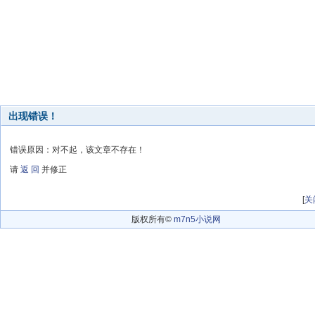
出现错误！
错误原因：对不起，该文章不存在！
请
返 回
并修正
[
关
版权所有©
m7n5小说网