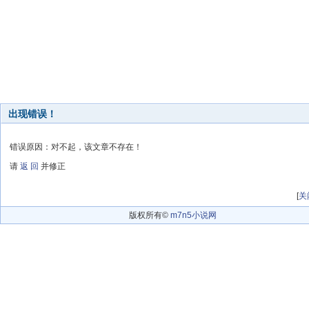
出现错误！
错误原因：对不起，该文章不存在！
请
返 回
并修正
[
关
版权所有©
m7n5小说网